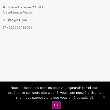
14, Rue Lucerne 20 360
Casablanca Maroc
info@agl.ma
+212522486454
Nous utilisons des cookies pour vous garantir la meilleure
expérience sur notre site web. Si vous continuez à utiliser ce
Copyright © 2024 AGL Software Maroc, All rights reserved.
site, nous supposerons que vous en êtes satisfait.
Created by
SMMALEAD
OK
Mentions Légales
Politique de confidentialité